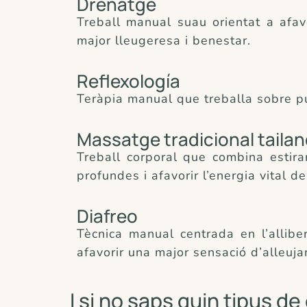
Drenatge
Treball manual suau orientat a afavo
major lleugeresa i benestar.
Reflexología
Teràpia manual que treballa sobre pun
Massatge tradicional taila
Treball corporal que combina estirame
profundes i afavorir l’energia vital de
Diafreo
Tècnica manual centrada en l’alliber
afavorir una major sensació d’alleuja
I si no saps quin tipus d