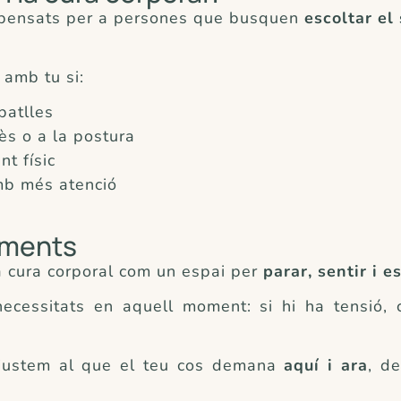
n pensats per a persones que busquen
escoltar el
amb tu si:
patlles
ès o a la postura
t físic
amb més atenció
ements
 cura corporal com un espai per
parar, sentir i e
ecessitats en aquell moment: si hi ha tensió, 
ajustem al que el teu cos demana
aquí i ara
, d