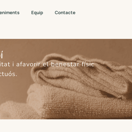
eniments
Equip
Contacte
í
at i afavorir el benestar físic
ctuós.