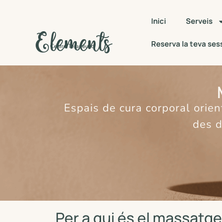
Inici
Serveis
Elements
Reserva la teva ses
Centre Terapèutic
Espais de cura corporal orient
des d
Per a qui és el massatge 