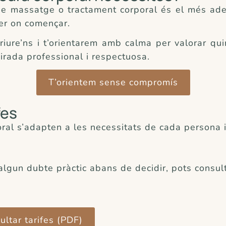
 de massatge o tractament corporal és el més ad
per on començar.
riure’ns i t’orientarem amb calma per valorar qui
rada professional i respectuosa.
T’orientem sense compromís
fes
ral s’adapten a les necessitats de cada persona i
e algun dubte pràctic abans de decidir, pots consu
ultar tarifes (PDF)