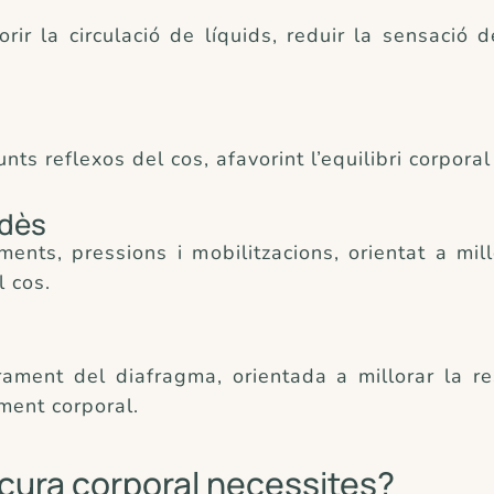
rir la circulació de líquids, reduir la sensació
ts reflexos del cos, afavorint l’equilibri corporal
ndès
nts, pressions i mobilitzacions, orientat a millor
l cos.
ament del diafragma, orientada a millorar la res
ment corporal.
e cura corporal necessites?