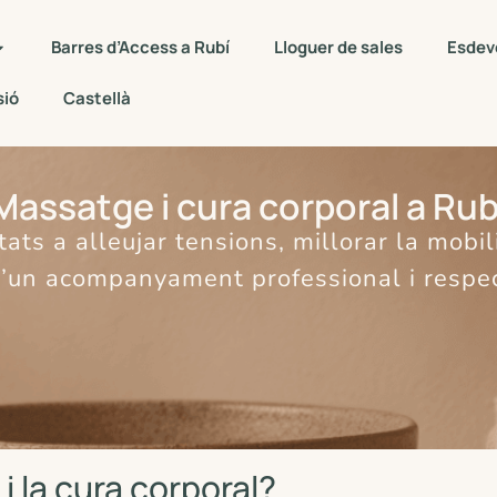
Barres d’Access a Rubí
Lloguer de sales
Esdev
sió
Castellà
Massatge i cura corporal a Rub
ats a alleujar tensions, millorar la mobilit
’un acompanyament professional i respe
i la cura corporal?